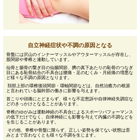
自立神経症状や不調の原因となる
骨盤には沢山のインナーマッスルやアウターマッスルが存在し、
股関節や脊椎と連動しています。
仙骨と腸骨の繋ぎ目の仙腸関節、臍の真下あたりの恥骨のつなぎ
目にある恥骨結合の不具合は腰痛・足のむくみ・月経痛の増悪な
ど様々な不調の原因となります。
頚部上部の環椎後頭関節・環軸関節などは、自然治癒力の根源
と言われている脳幹部の働きに影響を与えます。
首こりや頭痛にとどまらず、様々な不定愁訴や自律神経失調症な
どのきっかけとなることがあります。
脊椎のゆがみは運動神経の不具合によるスポーツパフォーマンス
の低下だけでなく、自律神経にも影響を与えて内臓の不調などを
を生じることがあります。
その他、脊椎や骨盤に限らず、正しい姿勢を保てない状態は歪
みとまで言わなくとも様々な不調を生じます。