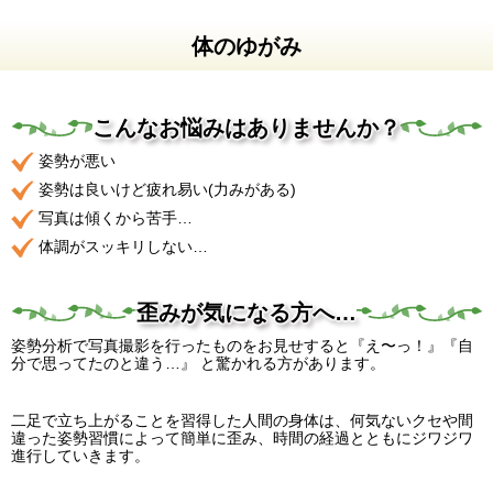
ホーム
初めての方へ
体のゆがみ
岡部針灸整骨院って
院長紹介
どんなところ？
施術方針
施術料金
こんなお悩みはありませんか？
アクセス
患者様の声
新着情報
院長ブログ
姿勢が悪い
姿勢は良いけど疲れ易い(力みがある)
＜症状別メニュー＞
写真は傾くから苦手…
頭痛 首・肩の痛み
むちうち
体調がスッキリしない…
五十肩
肘や手の 痛みしびれ
不定愁訴
座骨神経痛・腰痛
歪みが気になる方へ…
膝・足の痛み
スポーツ＆アスリート
の方へ
姿勢分析で写真撮影を行ったものをお見せすると『え〜っ！』『自
交通事故治療
からだのゆがみ
分で思ってたのと違う…』 と驚かれる方があります。
お電話でのご予約・お問い合わせは
二足で立ち上がることを習得した人間の身体は、何気ないクセや間
072-634-2233
違った姿勢習慣によって簡単に歪み、時間の経過とともにジワジワ
(予約優先)
進行していきます。
ホームページを見たとお伝えください