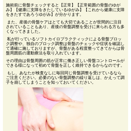
施術前に骨盤チェックすると【正常】【正常範囲の骨盤のゆが
み】【健康に支障をきたしているゆがみ】【これから健康に支障
をきたすであろうゆがみ】が分かります。
また、産後の骨盤ケアはとても大切であることが世間的に注目
されていることもあり、産後の骨盤調整を受けに来られる方も多
くなってきました。
私が行っているソフトカイロプラクティックによる骨盤ブロッ
ク調整や、独自のブロック調整は骨盤のチェックや症状を確認し
て適確に施しておりますが、骨盤がある程度整ってきてからは骨
盤周囲筋の運動療法を取り入れています。
その理由は骨盤周囲の筋が正常に働き正しい骨盤コントロールが
できる様になって初めて骨盤を正しく維持できるからなのです。
もし、あなたが検査なしに毎回同じ骨盤調整を受けているなら
ご注意ください。必要のない骨盤調整の繰り返しは、かえって調
子を崩してしまうことを知っておいてください。