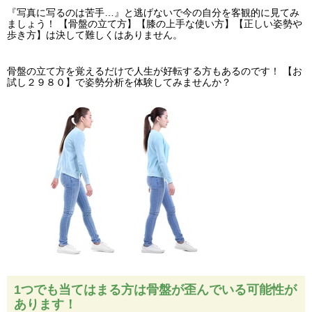
月
火
水
木
金
土
＜受付時間＞
『写真に写るのは苦手…』と逃げないで今の自分を客観的に見てみ
ましょう！ 【骨盤の立て方】【膝の上手な使い方】【正しい姿勢や
9:30-13:00
歩き方】は決して難しくはありません。
16:00-20:00
骨盤の立て方を覚えるだけで人生が好転する方もあるのです！ 【お
試し２９８０】で姿勢分析を体験してみませんか？
1つでも当てはまる方は骨盤が歪んでいる可能性が
あります！