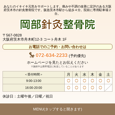
あなたのイキイキ元気をサポートします。痛みや不調の改善に定評のある大阪
府茨木市の針灸整骨院です。阪急茨木市駅から徒歩４分。院前に専用駐車場２
台。
〒567-0828
大阪府茨木市舟木町12-3 コート舟木 1F
お電話でのご予約・お問い合わせは
072-634-2233
(予約優先)
ホームページを見たとお伝えください
※施術中は携帯電話に転送していることがあります
月
火
水
木
金
土
＜受付時間＞
9:00-13:00
16:00-20:00
休診日：土曜午後／日曜／祝日
MENU(タップすると開きます)